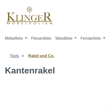
springen
Zur Hauptnavigation springen
Möbelfolie
Fliesenfolie
Wandfolie
Fensterfolie
Tools
Rakel und Co.
Kantenrakel