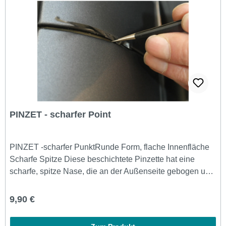
werden. Gut geeignet für den Einsatz auf der Baustelle.
PINZET - scharfer Point
PINZET -scharfer PunktRunde Form, flache Innenfläche
Scharfe Spitze Diese beschichtete Pinzette hat eine
scharfe, spitze Nase, die an der Außenseite gebogen und
an der Innenseite flach ist. Das ist ideal, denn so können
Sie die Folie gut greifen, während die Außenseite
Regulärer Preis:
9,90 €
aufgrund ihrer gebogenen Form nicht an der Folie kleben
bleibt.