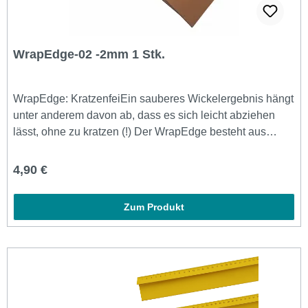
WrapEdge-02 -2mm 1 Stk.
WrapEdge: KratzenfeiEin sauberes Wickelergebnis hängt
unter anderem davon ab, dass es sich leicht abziehen
lässt, ohne zu kratzen (!) Der WrapEdge besteht aus
Alcantara und hat eine spezielle
feuchtigkeitsabsorbierende Schwammschicht für nasse
Regulärer Preis:
4,90 €
Arbeiten, um ein noch besseres Ergebnis zu erzielen.
Produkt enthält keinen Rakel. Optimal für
Zum Produkt
Glanzfolien.Inhalt: 1 Stück WrapEdge 2mm