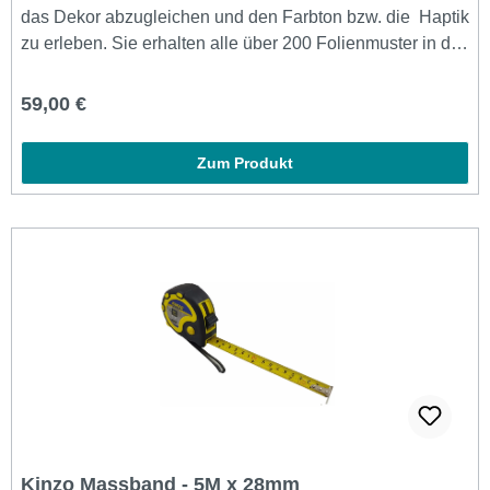
das Dekor abzugleichen und den Farbton bzw. die Haptik
zu erleben. Sie erhalten alle über 200 Folienmuster in der
Größe 10,5 x 5,5 cm. Auf jedem Dekor befindet sich ein
QR-Code den Sie scannen können und die Folie auf
Regulärer Preis:
59,00 €
einer Oberfläche wie zum Bsp. einer Wand betrachten
können.
Zum Produkt
Kinzo Massband - 5M x 28mm