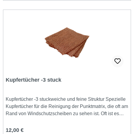
Kupfertücher -3 stuck
Kupfertücher -3 stuckweiche und feine Struktur Spezielle
Kupfertücher für die Reinigung der Punktmatrix, die oft am
Rand von Windschutzscheiben zu sehen ist. Oft ist es
schwierig, die Folie zwischen den Punkten zum Haften zu
bringen. Mit diesen Kupfertüchern wird das Raster leicht
Regulärer Preis:
12,00 €