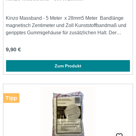
Kinzo Massband - 5 Meter x 28mm5 Meter Bandlänge
magnetisch Zentimeter und Zoll Kunststoffbandmaß und
geripptes Gummigehäuse für zusätzlichen Halt. Der
eingebaute Magnet zur Befestigung an Metalloberflächen.
Das Bandmaß zeigt sowohl Zentimeter als auch Zoll an.
Regulärer Preis:
9,90 €
Zum Produkt
Tipp