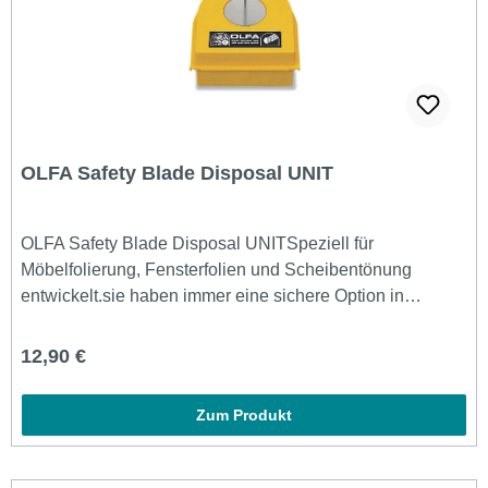
OLFA Safety Blade Disposal UNIT
OLFA Safety Blade Disposal UNITSpeziell für
Möbelfolierung, Fensterfolien und Scheibentönung
entwickelt.sie haben immer eine sichere Option in
Reichweite, um Ihre gebrauchten Messer aufzubewahren
Der Deluxe-Klingenentsorgungsbehälter DC-2 verfügt
Regulärer Preis:
12,90 €
über einen Metallschlitz zum einfachen Abreißen von
extrastarken HB-Klingen. Der Deckel kann geöffnet
Zum Produkt
werden, und der DC-2 kann sogar 60-mm-
Rotationsklingen sicher aufnehmen. Die aufbewahrten
Klingen können separat entsorgt und wiederverwendet