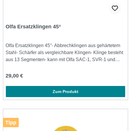
Olfa Ersatzklingen 45°
Olfa Ersatzklingen 45°- Abbrechklingen aus gehärtetem
Stahl- Schärfer als vergleichbare Klingen- Klinge besteht
aus 13 Segmenten- kann mit Olfa SAC-1, SVR-1 und
SVR-2 verwendet werden- 9mm breit- 50 Klingen
Regulärer Preis:
29,00 €
Zum Produkt
Tipp