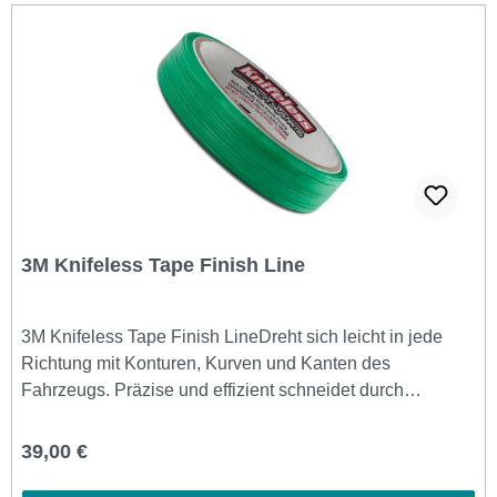
3M Knifeless Tape Finish Line
3M Knifeless Tape Finish LineDreht sich leicht in jede
Richtung mit Konturen, Kurven und Kanten des
Fahrzeugs. Präzise und effizient schneidet durch
selbstklebende Folie ohne den Einsatz eines Messers
und ohne Beschädigung der Oberfläche, was zu perfekt
Regulärer Preis:
39,00 €
gerade, glatte Linien oder Kurven.