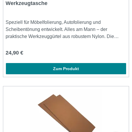
Werkzeugtasche
Speziell für Möbelfolierung, Autofolierung und
Scheibentönung entwickelt. Alles am Mann – der
praktische Werkzeuggürtel aus robustem Nylon. Die
durchdachte Anordnung und Raumaufteilung der Fächer
fördert ein effizientes Arbeiten ohne ständige
Regulärer Preis:
24,90 €
Werkzeugsuche.- viele Fächer und Schlaufen, Platz für
alle Werkzeuge- stabile, vernietete Qualität ohne scharfe
Zum Produkt
Metallkanten- mehrlagige Tascheninnenseite beugt
Verletzungen vor