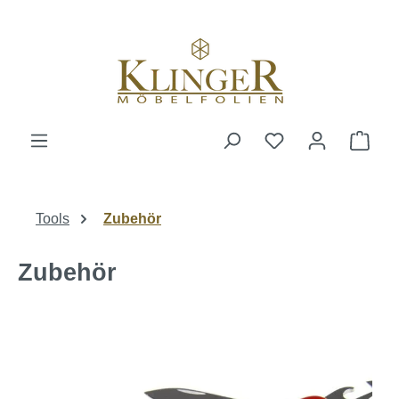
alt springen
Ware
Tools
Zubehör
Zubehör