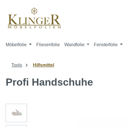
springen
Zur Hauptnavigation springen
Möbelfolie
Fliesenfolie
Wandfolie
Fensterfolie
Tools
Hilfsmittel
Profi Handschuhe