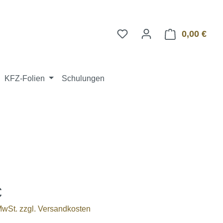
0,00 €
Ware
KFZ-Folien
Schulungen
€
 MwSt. zzgl. Versandkosten