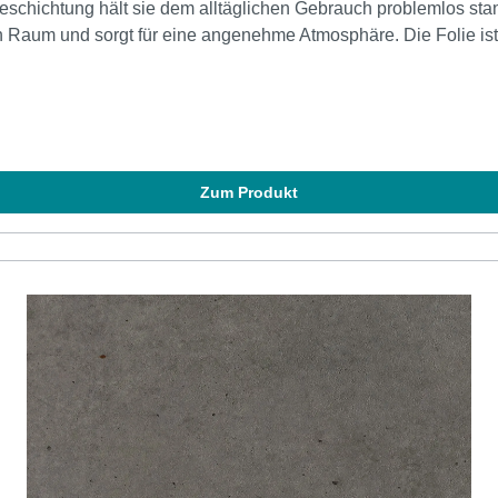
n Raum und sorgt für eine angenehme Atmosphäre. Die Folie ist pf
ose und natürliche Möbel-Dekoration. Mit realistischer Struktur und Hapt
-----------------------------------------------------------------------------
olien behält sich das Recht vor, die Zusammensetzung seiner F
chirm variieren und gibt die Realität möglicherweise nicht rea
nehmen, um die für Ihre Bedürfnisse am besten angepasste Ausfü
Zum Produkt
die notwendige Menge mit einer einzigen Bestellung zu kaufen, u
den.