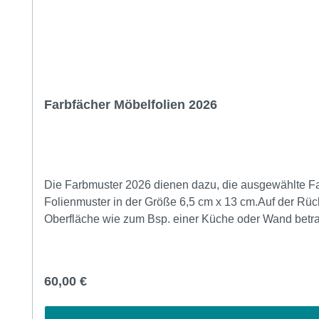
Farbfächer Möbelfolien 2026
Die Farbmuster 2026 dienen dazu, die ausgewählte Far
Folienmuster in der Größe 6,5 cm x 13 cm.Auf der Rück
Oberfläche wie zum Bsp. einer Küche oder Wand betrach
Möbelfolie eine wichtige Entscheidung ist. Deshalb b
Hause anschauen und sicherstellen, dass Sie die perfekte Wahl treffen. Wie läuft es ab? 1. Sie bestellen ganz normal die Farb
versendet. 3. Sie senden die Farbfächer innerhalb einer Wochen uns wieder zu. 4. Nach der Überprüfung der Farbfächer auf Zustand erhalten Sie das Geld wieder zurück.
Regulärer Preis:
60,00 €