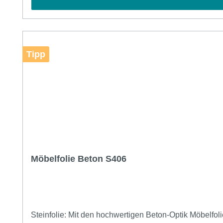
Tipp
Möbelfolie Beton S406
Steinfolie: Mit den hochwertigen Beton-Optik Möbelfolien von Fa. Klinger können Sie Ihren Möbeln einen neuen Look verleihen und sich jeden Tag aufs Neue von deren