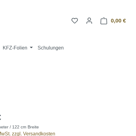
0,00 €
Ware
KFZ-Folien
Schulungen
€
eter / 122 cm Breite
 MwSt. zzgl. Versandkosten