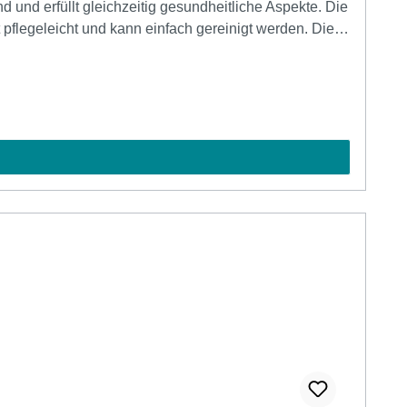
legeleicht und kann einfach gereinigt werden. Die
ik. Zonenübersicht
-------------------Bitte beachten Sie: Bilddarstellungen und
olien jederzeit zu ändern.Die Wiedergabe von Farben
litätsgetreu wieder. Deshalb empfehlen wir Ihnen, ein
hrung festzustellen. Aufgrund möglicher leichter
m bei der Realisierung Ihres Klinger-Klebefolien