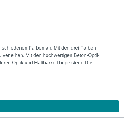
verleihen. Mit den hochwertigen Beton-Optik
eren Optik und Haltbarkeit begeistern. Die
t robust und langlebig, ideal für den täglichen
rkt die Steinfolie durch ihre optische Maserung im
lien behält sich das Recht vor, die Zusammensetzung
chirm variieren und gibt die Realität möglicherweise
nehmen, um die für Ihre Bedürfnisse am besten
n, die notwendige Menge mit einer einzigen Bestellung
.