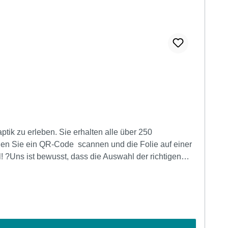
ik zu erleben. Sie erhalten alle über 250
nnen Sie ein QR-Code scannen und die Folie auf einer
! ?Uns ist bewusst, dass die Auswahl der richtigen
. So können Sie in Ruhe die verschiedenen Dekore zu
s Video von unseren Farbfächern 2026 an. Farbfächer Video