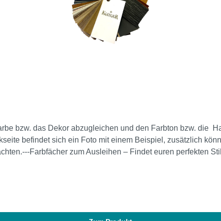
be bzw. das Dekor abzugleichen und den Farbton bzw. die Hapt
seite befindet sich ein Foto mit einem Beispiel, zusätzlich kö
ten.---Farbfächer zum Ausleihen – Findet euren perfekten Stil
ieten wir Ihnen die Möglichkeit, unsere Farbfächer auszuleihen
fächer. 2. Die Farbfächer werden von uns
5. Sie bezahlen NUR die Versandkosten. --- Schauen Sie sich da