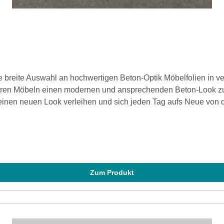
Ihren Möbeln einen modernen und ansprechenden Beton-Look zu 
einen neuen Look verleihen und sich jeden Tag aufs Neue von d
ln eine edle und zeitlose Ausstrahlung. Die hochwertige Folie is
trotzt sie den Anforderungen im Alltag. Besonders naturgetreu wi
lungen und Daten sind nicht Vertragsbestandteil, Klinger -Möbelfo
Zum Produkt
 Farben und Oberflächen auf einem Computer kann je nach Bilds
hnen, ein Muster online zu bestellen oder mit uns Kontakt aufzu
er leichter Farbunterschiede bei der Produktion raten wir Ihne
efolien Projekts Unterschiede im Erscheinungsbild zu vermeiden